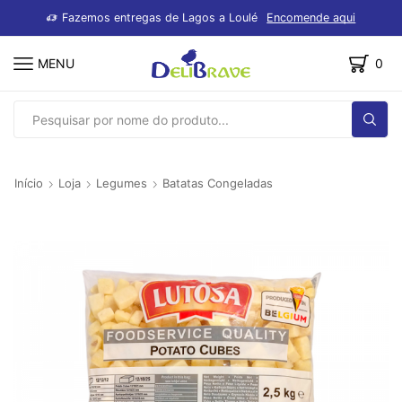
dutos
Fazemos entregas de Lagos a Loulé
Encomende aqui
MENU
0
SEARCH
INPUT
Início
Loja
Legumes
Batatas Congeladas